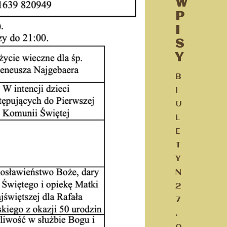
W
P
I
S
Y
B
I
U
L
E
T
Y
N
2
7
.