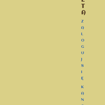
E
T
A
Z
A
L
O
G
U
J
S
I
Ę
K
A
N