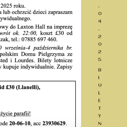
.
0
4
.
2
0
2
5
B
I
U
L
E
T
Y
N