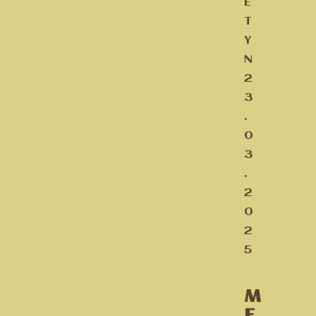
E
T
Y
N
2
3
.
0
3
.
2
0
2
5
M