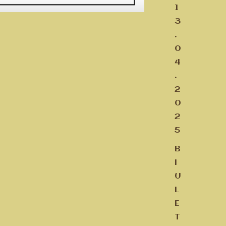
1
3
.
0
4
.
2
0
2
5
B
I
U
L
E
T