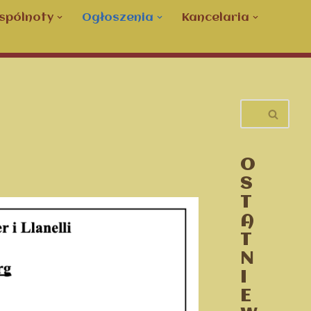
spólnoty
Ogłoszenia
Kancelaria
O
S
T
A
T
N
I
E