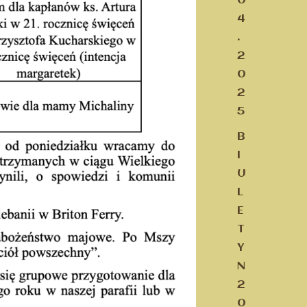
0
4
.
2
0
2
5
B
I
U
L
E
T
Y
N
2
0