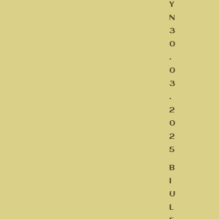
Y
N
3
0
.
0
3
.
2
0
2
5
B
I
U
L