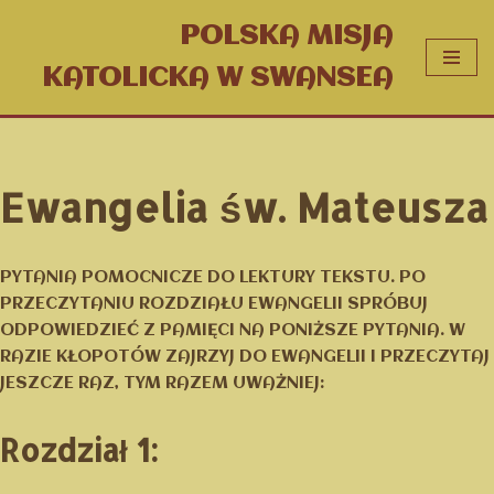
POLSKA MISJA
PRZEJDŹ
KATOLICKA W SWANSEA
DO
TREŚCI
Ewangelia św. Mateusza
PYTANIA POMOCNICZE DO LEKTURY TEKSTU. PO
PRZECZYTANIU ROZDZIAŁU EWANGELII SPRÓBUJ
ODPOWIEDZIEĆ Z PAMIĘCI NA PONIŻSZE PYTANIA. W
RAZIE KŁOPOTÓW ZAJRZYJ DO EWANGELII I PRZECZYTAJ
JESZCZE RAZ, TYM RAZEM UWAŻNIEJ:
Rozdział 1: