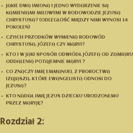
JAKIE DWA IMIONA I JEDNO WYDARZENIE SĄ
KAMIENIAMI MILOWYMI W RODOWODZIE JEZUSA
CHRYSTUSA? (ODLEGŁOŚĆ MIĘDZY NIMI WYNOSI 14
POKOLEŃ)
CZYICH PRZODKÓW WYMIENIA RODOWÓD
CHRYSTUSA, JÓZEFA CZY MARYI?
KTO I W JAKI SPOSÓB ODWIÓDŁ JÓZEFA OD ZAMIARU
ODDALENIA POTAJEMNIE MARYI ?
CO ZNACZY IMIĘ EMMANUEL Z PROROCTWA
IZAJASZA, KTÓRE EWANGELISTA ODNOSI DO
JEZUSA?
KTO NADAŁ IMIĘ JEZUS DZIECKU URODZONEMU
PRZEZ MARYJĘ?
Rozdział 2: