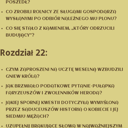
POSZEDŁ?
CO ZROBILI ROLNICY ZE SŁUGAMI GOSPODARZA
WYSŁANYMI PO ODBIÓR NALEŻNEGO MU PLONU?
CO SIĘ STAŁO Z KAMIENIEM, „KTÓRY ODRZUCILI
BUDUJĄCY”?
Rozdział 22:
CZYM ZAPROSZENI NA UCZTĘ WESELNĄ WZBUDZILI
GNIEW KRÓLA?
JAK BRZMIAŁO PODATKOWE PYTANIE-PUŁAPKA
FARYZEUSZÓW I ZWOLENNIKÓW HERODA?
JAKIEJ SPORNEJ KWESTII DOTYCZYŁA WYMYŚLONA
PRZEZ SADUCEUSZÓW HISTORIA O KOBIECIE I JEJ
SIEDMIU MĘŻACH?
UZUPEŁNIJ BRAKUJĄCE SŁOWA W NAJWAŻNIEJSZYM