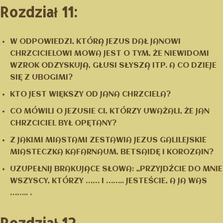
Rozdział 11:
W ODPOWIEDZI, KTÓRĄ JEZUS DAŁ JANOWI
CHRZCICIELOWI MOWA JEST O TYM, ŻE NIEWIDOMI
WZROK ODZYSKUJĄ, GŁUSI SŁYSZĄ ITP. A CO DZIEJE
SIĘ Z UBOGIMI?
KTO JEST WIĘKSZY OD JANA CHRZCIELA?
CO MÓWILI O JEZUSIE CI, KTÓRZY UWAŻALI, ŻE JAN
CHRZCICIEL BYŁ OPĘTANY?
Z JAKIMI MIASTAMI ZESTAWIA JEZUS GALILEJSKIE
MIASTECZKA KAFARNAUM, BETSAIDĘ I KOROZAIN?
UZUPEŁNIJ BRAKUJĄCE SŁOWA: „PRZYJDŹCIE DO MNIE
WSZYSCY, KTÓRZY …… I …….. JESTEŚCIE, A JA WAS
…….. .