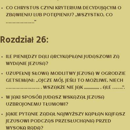
CO CHRYSTUS CZYNI KRYTERIUM DECYDUJĄCYM O
ZBAWIENIU LUB POTĘPIENIU? „WSZYSTKO, CO
…………………”
Rozdział 26:
ILE PIENIĘDZY DALI ARCYKAPŁANI JUDASZOWI ZA
WYDANIE JEZUSA?
UZUPEŁNIJ SŁOWA MODLITWY JEZUSA W OGRODZIE
GETSEMANI: „OJCZE MÓJ, JEŚLI TO MOŻLIWE, NIECH
……………………. . WSZAKŻE NIE JAK ,,,,,,,,,,,,, , ALE ……..”.
W JAKI SPOSÓB JUDASZ WSKAZAŁ JEZUSA
UZBROJONEMU TŁUMOWI?
JAKIE PYTANIE ZADAŁ NAJWYŻSZY KAPŁAN KAJFASZ
JEZUSOWI PODCZAS PRZESŁUCHANIA PRZED
WYSOKĄ RADĄ?