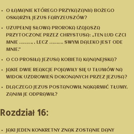
O ŁAMANIE KTÓREGO PRZYKAZANIA BOŻEGO
OSKARŻYŁ JEZUS FARYZEUSZÓW?
UZUPEŁNIJ SŁOWA PROROKA IZAJASZA
PRZYTOCZONE PRZEZ CHRYSTUSA: „TEN LUD CZCI
MNIE ………, , LECZ ………. SWYM DALEKO JEST ODE
MNIE.”
O CO PROSIŁA JEZUSA KOBIETA KANANEJSKA?
JAKIE DWIE REAKCJE POJAWIŁY SIĘ U TŁUMÓW NA
WIDOK UZDROWIEŃ DOKONANYCH PRZEZ JEZUSA?
DLACZEGO JEZUS POSTANOWIŁ NAKARMIĆ TŁUMY,
ZANIM JE ODPRAWIŁ?
Rozdział 16:
JAKI JEDEN KONKRETNY ZNAK ZOSTANIE DANY