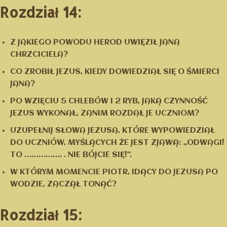
Rozdział 14:
Z JAKIEGO POWODU HEROD UWIĘZIŁ JANA
CHRZCICIELA?
CO ZROBIŁ JEZUS, KIEDY DOWIEDZIAŁ SIĘ O ŚMIERCI
JANA?
PO WZIĘCIU 5 CHLEBÓW I 2 RYB, JAKĄ CZYNNOŚĆ
JEZUS WYKONAŁ, ZANIM ROZDAŁ JE UCZNIOM?
UZUPEŁNIJ SŁOWA JEZUSA, KTÓRE WYPOWIEDZIAŁ
DO UCZNIÓW, MYŚLĄCYCH ŻE JEST ZJAWĄ: „ODWAGI!
TO ……………. . NIE BÓJCIE SIĘ!”.
W KTÓRYM MOMENCIE PIOTR, IDĄCY DO JEZUSA PO
WODZIE, ZACZĄŁ TONĄĆ?
Rozdział 15: