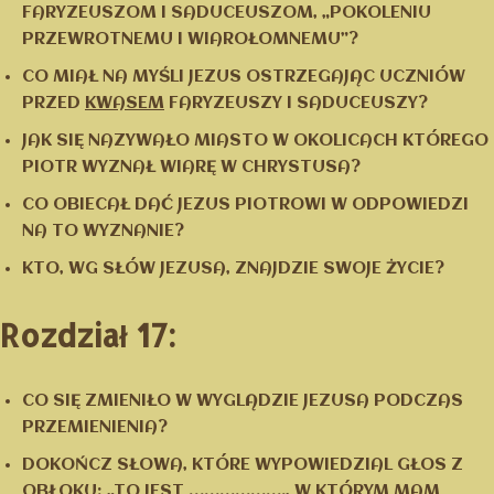
FARYZEUSZOM I SADUCEUSZOM, „POKOLENIU
PRZEWROTNEMU I WIAROŁOMNEMU”?
CO MIAŁ NA MYŚLI JEZUS OSTRZEGAJĄC UCZNIÓW
PRZED
KWASEM
FARYZEUSZY I SADUCEUSZY?
JAK SIĘ NAZYWAŁO MIASTO W OKOLICACH KTÓREGO
PIOTR WYZNAŁ WIARĘ W CHRYSTUSA?
CO OBIECAŁ DAĆ JEZUS PIOTROWI W ODPOWIEDZI
NA TO WYZNANIE?
KTO, WG SŁÓW JEZUSA, ZNAJDZIE SWOJE ŻYCIE?
Rozdział 17:
CO SIĘ ZMIENIŁO W WYGLĄDZIE JEZUSA PODCZAS
PRZEMIENIENIA?
DOKOŃCZ SŁOWA, KTÓRE WYPOWIEDZIAL GŁOS Z
OBŁOKU: „TO JEST ………………., W KTÓRYM MAM