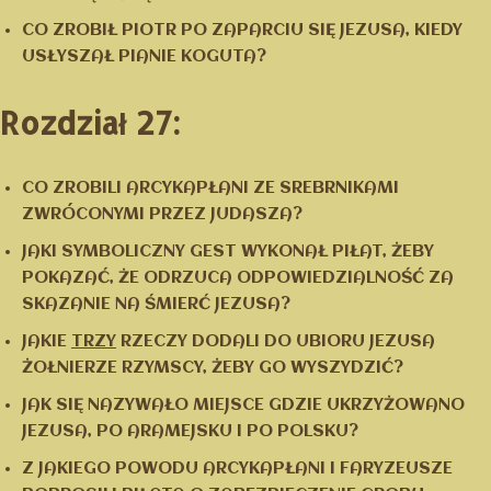
CO ZROBIŁ PIOTR PO ZAPARCIU SIĘ JEZUSA, KIEDY
USŁYSZAŁ PIANIE KOGUTA?
Rozdział 27:
CO ZROBILI ARCYKAPŁANI ZE SREBRNIKAMI
ZWRÓCONYMI PRZEZ JUDASZA?
JAKI SYMBOLICZNY GEST WYKONAŁ PIŁAT, ŻEBY
POKAZAĆ, ŻE ODRZUCA ODPOWIEDZIALNOŚĆ ZA
SKAZANIE NA ŚMIERĆ JEZUSA?
JAKIE
TRZY
RZECZY DODALI DO UBIORU JEZUSA
ŻOŁNIERZE RZYMSCY, ŻEBY GO WYSZYDZIĆ?
JAK SIĘ NAZYWAŁO MIEJSCE GDZIE UKRZYŻOWANO
JEZUSA, PO ARAMEJSKU I PO POLSKU?
Z JAKIEGO POWODU ARCYKAPŁANI I FARYZEUSZE