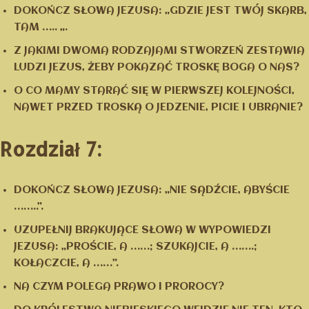
DOKOŃCZ SŁOWA JEZUSA: „GDZIE JEST TWÓJ SKARB,
TAM ….. „.
Z JAKIMI DWOMA RODZAJAMI STWORZEŃ ZESTAWIA
LUDZI JEZUS, ŻEBY POKAZAĆ TROSKĘ BOGA O NAS?
O CO MAMY STARAĆ SIĘ W PIERWSZEJ KOLEJNOŚCI,
NAWET PRZED TROSKĄ O JEDZENIE, PICIE I UBRANIE?
Rozdział 7:
DOKOŃCZ SŁOWA JEZUSA: „NIE SĄDŹCIE, ABYŚCIE
……..”.
UZUPEŁNIJ BRAKUJĄCE SŁOWA W WYPOWIEDZI
JEZUSA: „PROŚCIE, A ……; SZUKAJCIE, A …….;
KOŁACZCIE, A ……”.
NA CZYM POLEGA PRAWO I PROROCY?