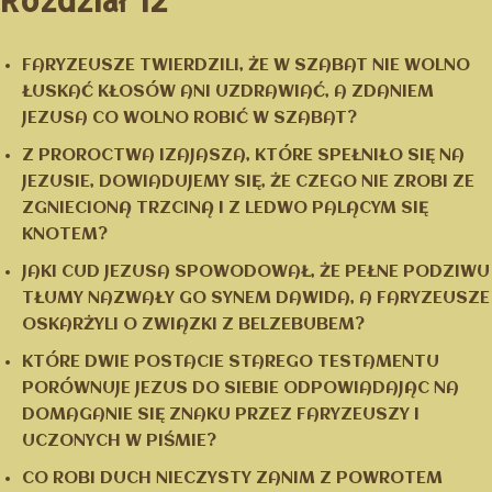
Rozdział 12
FARYZEUSZE TWIERDZILI, ŻE W SZABAT NIE WOLNO
ŁUSKAĆ KŁOSÓW ANI UZDRAWIAĆ, A ZDANIEM
JEZUSA CO WOLNO ROBIĆ W SZABAT?
Z PROROCTWA IZAJASZA, KTÓRE SPEŁNIŁO SIĘ NA
JEZUSIE, DOWIADUJEMY SIĘ, ŻE CZEGO NIE ZROBI ZE
ZGNIECIONĄ TRZCINĄ I Z LEDWO PALĄCYM SIĘ
KNOTEM?
JAKI CUD JEZUSA SPOWODOWAŁ, ŻE PEŁNE PODZIWU
TŁUMY NAZWAŁY GO SYNEM DAWIDA, A FARYZEUSZE
OSKARŻYLI O ZWIĄZKI Z BELZEBUBEM?
KTÓRE DWIE POSTACIE STAREGO TESTAMENTU
PORÓWNUJE JEZUS DO SIEBIE ODPOWIADAJĄC NA
DOMAGANIE SIĘ ZNAKU PRZEZ FARYZEUSZY I
UCZONYCH W PIŚMIE?
CO ROBI DUCH NIECZYSTY ZANIM Z POWROTEM