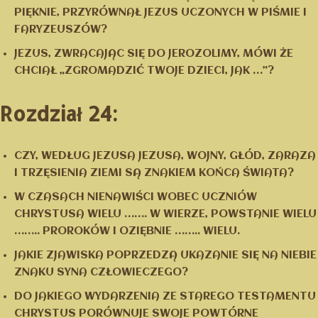
PIĘKNIE, PRZYRÓWNAŁ JEZUS UCZONYCH W PIŚMIE I
FARYZEUSZÓW?
JEZUS, ZWRACAJĄC SIĘ DO JEROZOLIMY, MÓWI ŻE
CHCIAŁ „ZGROMADZIĆ TWOJE DZIECI, JAK …”?
Rozdział 24:
CZY, WEDŁUG JEZUSA JEZUSA, WOJNY, GŁÓD, ZARAZA
I TRZĘSIENIA ZIEMI SĄ ZNAKIEM KOŃCA ŚWIATA?
W CZASACH NIENAWIŚCI WOBEC UCZNIÓW
CHRYSTUSA WIELU ……. W WIERZE, POWSTANIE WIELU
…….. PROROKÓW I OZIĘBNIE …….. WIELU.
JAKIE ZJAWISKA POPRZEDZĄ UKAZANIE SIĘ NA NIEBIE
ZNAKU SYNA CZŁOWIECZEGO?
DO JAKIEGO WYDARZENIA ZE STAREGO TESTAMENTU
CHRYSTUS PORÓWNUJE SWOJE POWTÓRNE