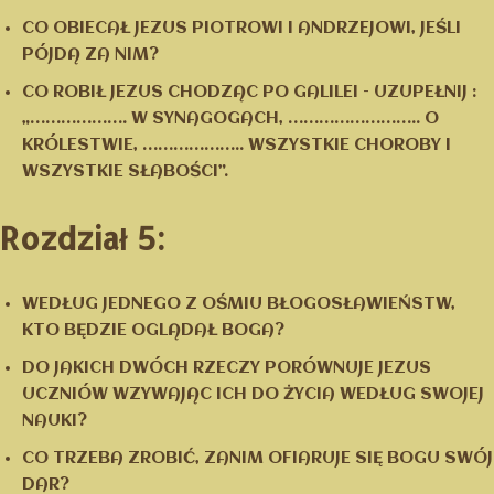
CO OBIECAŁ JEZUS PIOTROWI I ANDRZEJOWI, JEŚLI
PÓJDĄ ZA NIM?
CO ROBIŁ JEZUS CHODZĄC PO GALILEI – UZUPEŁNIJ :
„………………. W SYNAGOGACH, …………………….. O
KRÓLESTWIE, ……………….. WSZYSTKIE CHOROBY I
WSZYSTKIE SŁABOŚCI”.
Rozdział 5:
WEDŁUG JEDNEGO Z OŚMIU BŁOGOSŁAWIEŃSTW,
KTO BĘDZIE OGLĄDAŁ BOGA?
DO JAKICH DWÓCH RZECZY PORÓWNUJE JEZUS
UCZNIÓW WZYWAJĄC ICH DO ŻYCIA WEDŁUG SWOJEJ
NAUKI?
CO TRZEBA ZROBIĆ, ZANIM OFIARUJE SIĘ BOGU SWÓJ
DAR?