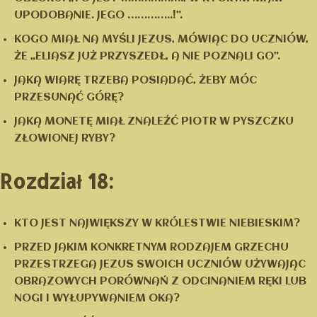
UPODOBANIE. JEGO …………..!”.
KOGO MIAŁ NA MYŚLI JEZUS, MÓWIĄC DO UCZNIÓW,
ŻE „ELIASZ JUŻ PRZYSZEDŁ, A NIE POZNALI GO”.
JAKĄ WIARĘ TRZEBA POSIADAĆ, ŻEBY MÓC
PRZESUNĄĆ GÓRĘ?
JAKĄ MONETĘ MIAŁ ZNALEŹĆ PIOTR W PYSZCZKU
ZŁOWIONEJ RYBY?
Rozdział 18:
KTO JEST NAJWIĘKSZY W KRÓLESTWIE NIEBIESKIM?
PRZED JAKIM KONKRETNYM RODZAJEM GRZECHU
PRZESTRZEGA JEZUS SWOICH UCZNIÓW UŻYWAJĄC
OBRAZOWYCH PORÓWNAŃ Z ODCINANIEM RĘKI LUB
NOGI I WYŁUPYWANIEM OKA?