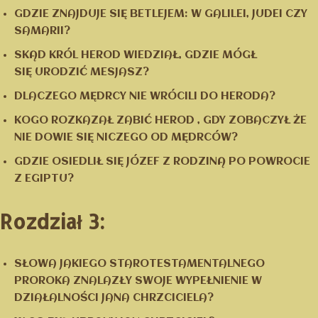
GDZIE ZNAJDUJE SIĘ BETLEJEM: W GALILEI, JUDEI CZY
SAMARII?
SKĄD KRÓL HEROD WIEDZIAŁ, GDZIE MÓGŁ
SIĘ URODZIĆ MESJASZ?
DLACZEGO MĘDRCY NIE WRÓCILI DO HERODA?
KOGO ROZKAZAŁ ZABIĆ HEROD , GDY ZOBACZYŁ ŻE
NIE DOWIE SIĘ NICZEGO OD MĘDRCÓW?
GDZIE OSIEDLIŁ SIĘ JÓZEF Z RODZINĄ PO POWROCIE
Z EGIPTU?
Rozdział 3:
SŁOWA JAKIEGO STAROTESTAMENTALNEGO
PROROKA ZNALAZŁY SWOJE WYPEŁNIENIE W
DZIAŁALNOŚCI JANA CHRZCICIELA?