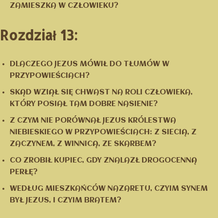
ZAMIESZKA W CZŁOWIEKU?
Rozdział 13:
DLACZEGO JEZUS MÓWIŁ DO TŁUMÓW W
PRZYPOWIEŚCIACH?
SKĄD WZIĄŁ SIĘ CHWAST NA ROLI CZŁOWIEKA,
KTÓRY POSIAŁ TAM DOBRE NASIENIE?
Z CZYM NIE PORÓWNAŁ JEZUS KRÓLESTWA
NIEBIESKIEGO W PRZYPOWIEŚCIACH: Z SIECIĄ, Z
ZACZYNEM, Z WINNICĄ, ZE SKARBEM?
CO ZROBIŁ KUPIEC, GDY ZNALAZŁ DROGOCENNĄ
PERŁĘ?
WEDŁUG MIESZKAŃCÓW NAZARETU, CZYIM SYNEM
BYŁ JEZUS, I CZYIM BRATEM?