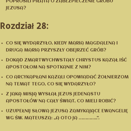
POPROSILI PIŁATA O ZABEZPIECZENIE GROBU
JEZUSA?
Rozdział 28:
CO SIĘ WYDARZYŁO, KIEDY MARIA MAGDALENA I
DRUGA MARIA PRZYSZŁY OBEJRZEĆ GRÓB?
DOKĄD ZMARTWYCHWSTAŁY CHRYSTUS KAZAŁ IŚĆ
APOSTOŁOM NA SPOTKANIE Z NIM?
CO ARCYKAPŁANI KAZALI OPOWIADAĆ ŻOŁNIERZOM
NA TEMAT TEGO, CO SIĘ WYDARZYŁO?
Z JAKĄ MISJĄ WYSŁAŁ JEZUS JEDENASTU
APOSTOŁÓW NA CAŁY ŚWIAT, CO MIELI ROBIĆ?
UZUPEŁNIJ SŁOWA JEZUSA ZAMYKAJĄCE EWANGELIĘ
WG ŚW. MATEUSZA: „A OTO JA …………..”.