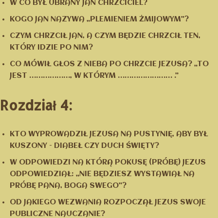
W CO BYŁ UBRANY JAN CHRZCICIEL?
KOGO JAN NAZYWA „PLEMIENIEM ŻMIJOWYM”?
CZYM CHRZCIŁ JAN, A CZYM BĘDZIE CHRZCIŁ TEN,
KTÓRY IDZIE PO NIM?
CO MÓWIŁ GŁOS Z NIEBA PO CHRZCIE JEZUSA? „TO
JEST ………………, W KTÓRYM …………………… .”
Rozdział 4:
KTO WYPROWADZIŁ JEZUSA NA PUSTYNIĘ, ABY BYŁ
KUSZONY – DIABEŁ CZY DUCH ŚWIĘTY?
W ODPOWIEDZI NA KTÓRĄ POKUSĘ (PRÓBĘ) JEZUS
ODPOWIEDZIAŁ: „NIE BĘDZIESZ WYSTAWIAŁ NA
PRÓBĘ PANA, BOGA SWEGO”?
OD JAKIEGO WEZWANIA ROZPOCZĄŁ JEZUS SWOJE
PUBLICZNE NAUCZANIE?