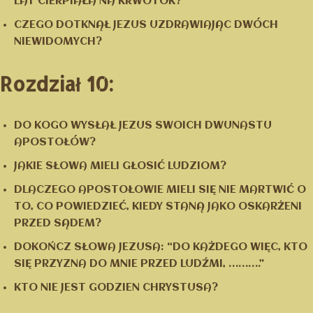
LAT CIERPIAŁA NA KRWOTOK?
CZEGO DOTKNĄŁ JEZUS UZDRAWIAJĄC DWÓCH
NIEWIDOMYCH?
Rozdział 10:
DO KOGO WYSŁAŁ JEZUS SWOICH DWUNASTU
APOSTOŁÓW?
JAKIE SŁOWA MIELI GŁOSIĆ LUDZIOM?
DLACZEGO APOSTOŁOWIE MIELI SIĘ NIE MARTWIĆ O
TO, CO POWIEDZIEĆ, KIEDY STANĄ JAKO OSKARŻENI
PRZED SĄDEM?
DOKOŃCZ SŁOWA JEZUSA: “DO KAŻDEGO WIĘC, KTO
SIĘ PRZYZNA DO MNIE PRZED LUDŹMI, ……….”
KTO NIE JEST GODZIEN CHRYSTUSA?