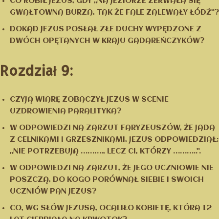
CO ROBIŁ JEZUS, GDY „NA JEZIORZE ZERWAŁA SIĘ
GWAŁTOWNA BURZA, TAK ŻE FALE ZALEWAŁY ŁÓDŹ”?
DOKĄD JEZUS POSŁAŁ ZŁE DUCHY WYPĘDZONE Z
DWÓCH OPĘTANYCH W KRAJU GADAREŃCZYKÓW?
Rozdział 9:
CZYJĄ WIARĘ ZOBACZYŁ JEZUS W SCENIE
UZDROWIENIA PARALITYKA?
W ODPOWIEDZI NA ZARZUT FARYZEUSZÓW, ŻE JADA
Z CELNIKAMI I GRZESZNIKAMI, JEZUS ODPOWIEDZIAŁ:
„NIE POTRZEBUJĄ ………., LECZ CI, KTÓRZY ………..”.
W ODPOWIEDZI NA ZARZUT, ŻE JEGO UCZNIOWIE NIE
POSZCZĄ, DO KOGO PORÓWNAŁ SIEBIE I SWOICH
UCZNIÓW PAN JEZUS?
CO, WG SŁÓW JEZUSA, OCALIŁO KOBIETĘ, KTÓRA 12