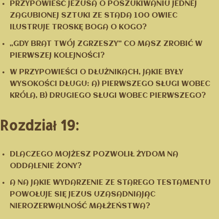
PRZYPOWIEŚĆ JEZUSA O POSZUKIWANIU JEDNEJ
ZAGUBIONEJ SZTUKI ZE STADA 100 OWIEC
ILUSTRUJE TROSKĘ BOGA O KOGO?
„GDY BRAT TWÓJ ZGRZESZY” CO MASZ ZROBIĆ W
PIERWSZEJ KOLEJNOŚCI?
W PRZYPOWIEŚCI O DŁUŻNIKACH, JAKIE BYŁY
WYSOKOŚCI DŁUGU: A) PIERWSZEGO SŁUGI WOBEC
KRÓLA, B) DRUGIEGO SŁUGI WOBEC PIERWSZEGO?
Rozdział 19:
DLACZEGO MOJŻESZ POZWOLIŁ ŻYDOM NA
ODDALENIE ŻONY?
A NA JAKIE WYDARZENIE ZE STAREGO TESTAMENTU
POWOŁUJE SIĘ JEZUS UZASADNIAJĄC
NIEROZERWALNOŚĆ MAŁŻEŃSTWA?