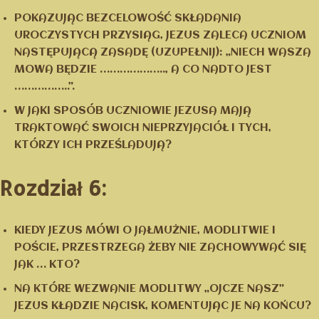
POKAZUJĄC BEZCELOWOŚĆ SKŁADANIA
UROCZYSTYCH PRZYSIĄG, JEZUS ZALECA UCZNIOM
NASTĘPUJĄCĄ ZASADĘ (UZUPEŁNIJ): „NIECH WASZA
MOWA BĘDZIE ……………….., A CO NADTO JEST
……………..”.
W JAKI SPOSÓB UCZNIOWIE JEZUSA MAJĄ
TRAKTOWAĆ SWOICH NIEPRZYJACIÓŁ I TYCH,
KTÓRZY ICH PRZEŚLADUJĄ?
Rozdział 6:
KIEDY JEZUS MÓWI O JAŁMUŻNIE, MODLITWIE I
POŚCIE, PRZESTRZEGA ŻEBY NIE ZACHOWYWAĆ SIĘ
JAK … KTO?
NA KTÓRE WEZWANIE MODLITWY „OJCZE NASZ”
JEZUS KŁADZIE NACISK, KOMENTUJĄC JE NA KOŃCU?