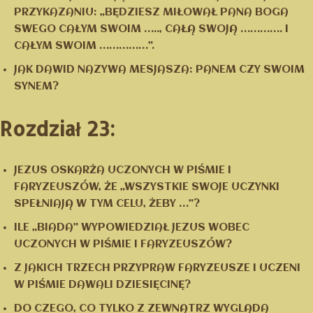
PRZYKAZANIU: „BĘDZIESZ MIŁOWAŁ PANA BOGA
SWEGO CAŁYM SWOIM ….., CAŁĄ SWOJĄ …………. I
CAŁYM SWOIM ……………”.
JAK DAWID NAZYWA MESJASZA: PANEM CZY SWOIM
SYNEM?
Rozdział 23:
JEZUS OSKARŻA UCZONYCH W PIŚMIE I
FARYZEUSZÓW, ŻE „WSZYSTKIE SWOJE UCZYNKI
SPEŁNIAJĄ W TYM CELU, ŻEBY …”?
ILE „BIADA” WYPOWIEDZIAŁ JEZUS WOBEC
UCZONYCH W PIŚMIE I FARYZEUSZÓW?
Z JAKICH TRZECH PRZYPRAW FARYZEUSZE I UCZENI
W PIŚMIE DAWALI DZIESIĘCINĘ?
DO CZEGO, CO TYLKO Z ZEWNĄTRZ WYGLĄDA