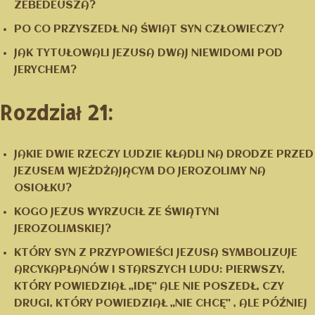
ZEBEDEUSZA?
PO CO PRZYSZEDŁ NA ŚWIAT SYN CZŁOWIECZY?
JAK TYTUŁOWALI JEZUSA DWAJ NIEWIDOMI POD
JERYCHEM?
Rozdział 21:
JAKIE DWIE RZECZY LUDZIE KŁADLI NA DRODZE PRZED
JEZUSEM WJEŻDŻAJĄCYM DO JEROZOLIMY NA
OSIOŁKU?
KOGO JEZUS WYRZUCIŁ ZE ŚWIĄTYNI
JEROZOLIMSKIEJ?
KTÓRY SYN Z PRZYPOWIEŚCI JEZUSA SYMBOLIZUJE
ARCYKAPŁANÓW I STARSZYCH LUDU: PIERWSZY,
KTÓRY POWIEDZIAŁ „IDĘ” ALE NIE POSZEDŁ, CZY
DRUGI, KTÓRY POWIEDZIAŁ „NIE CHCĘ” , ALE PÓŹNIEJ