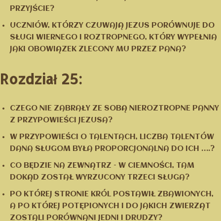
PRZYJŚCIE?
UCZNIÓW, KTÓRZY CZUWAJĄ JEZUS PORÓWNUJE DO
SŁUGI WIERNEGO I ROZTROPNEGO, KTÓRY WYPEŁNIA
JAKI OBOWIĄZEK ZLECONY MU PRZEZ PANA?
Rozdział 25:
CZEGO NIE ZABRAŁY ZE SOBĄ NIEROZTROPNE PANNY
Z PRZYPOWIEŚCI JEZUSA?
W PRZYPOWIEŚCI O TALENTACH, LICZBA TALENTÓW
DANA SŁUGOM BYŁA PROPORCJONALNA DO ICH ….?
CO BĘDZIE NA ZEWNĄTRZ – W CIEMNOŚCI, TAM
DOKĄD ZOSTAŁ WYRZUCONY TRZECI SŁUGA?
PO KTÓREJ STRONIE KRÓL POSTAWIŁ ZBAWIONYCH,
A PO KTÓREJ POTĘPIONYCH I DO JAKICH ZWIERZĄT
ZOSTALI PORÓWNANI JEDNI I DRUDZY?