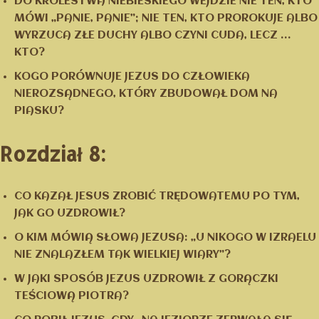
DO KRÓLESTWA NIEBIESKIEGO WEJDZIE NIE TEN, KTO
MÓWI „PANIE, PANIE”; NIE TEN, KTO PROROKUJE ALBO
WYRZUCA ZŁE DUCHY ALBO CZYNI CUDA, LECZ …
KTO?
KOGO PORÓWNUJE JEZUS DO CZŁOWIEKA
NIEROZSĄDNEGO, KTÓRY ZBUDOWAŁ DOM NA
PIASKU?
Rozdział 8:
CO KAZAŁ JESUS ZROBIĆ TRĘDOWATEMU PO TYM,
JAK GO UZDROWIŁ?
O KIM MÓWIĄ SŁOWA JEZUSA: „U NIKOGO W IZRAELU
NIE ZNALAZŁEM TAK WIELKIEJ WIARY”?
W JAKI SPOSÓB JEZUS UZDROWIŁ Z GORĄCZKI
TEŚCIOWĄ PIOTRA?