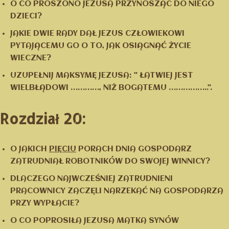
O CO PROSZONO JEZUSA PRZYNOSZĄC DO NIEGO
DZIECI?
JAKIE DWIE RADY DAŁ JEZUS CZŁOWIEKOWI
PYTAJĄCEMU GO O TO, JAK OSIĄGNĄĆ ŻYCIE
WIECZNE?
UZUPEŁNIJ MAKSYMĘ JEZUSA: ” ŁATWIEJ JEST
WIELBŁĄDOWI …………, NIŻ BOGATEMU ……………..”.
Rozdział 20:
O JAKICH
PIĘCIU
PORACH DNIA GOSPODARZ
ZATRUDNIAŁ ROBOTNIKÓW DO SWOJEJ WINNICY?
DLACZEGO NAJWCZEŚNIEJ ZATRUDNIENI
PRACOWNICY ZACZĘLI NARZEKAĆ NA GOSPODARZA
PRZY WYPŁACIE?
O CO POPROSIŁA JEZUSA MATKA SYNÓW